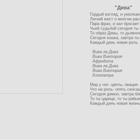
"Дива"
Гордый взгляд, и умолкае
Легкий жест о многом рас
Пара фраз, и зал бросает
Чьей судьбой сегодня ты
То образ Девы, то дьявол
Сегодня кошка, завтра ты
Каждый день новая роль.
Вива ла Дива
Вива Виктория
Афродита
Вива ла Дива
Вива Виктория
Клэопатра
Мир у ног- цветы, овация.
Что ни роль- опять сенсац
Сегодня демон, завтра бо
То ты царица, то ты рабын
Каждый день новая жизнь