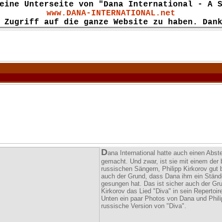
eine Unterseite von "Dana International - A 
www.DANA-INTERNATIONAL.net
 Zugriff auf die ganze Website zu haben. Dan
D
ana International hatte auch einen Abs
gemacht. Und zwar, ist sie mit einem der
russischen Sängern, Philipp Kirkorov gut 
auch der Grund, dass Dana ihm ein Stän
gesungen hat. Das ist sicher auch der Gru
Kirkorov das Lied "Diva" in sein Reperto
Unten ein paar Photos von Dana und Philip
russische Version von "Diva".