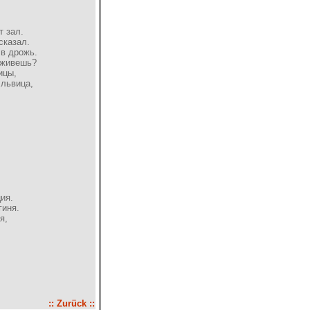
т зал.
сказал.
 в дрожь.
 живешь?
ицы,
 львица,
ия.
гиня.
я,
:: Zurück ::