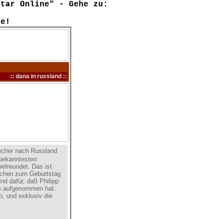
Star Online" - Gehe zu:
ke!
:: dana in russland ::
techer nach Russland
 bekanntesten
befreundet. Das ist
dchen zum Geburtstag
nd dafür, daß Philipp
ire aufgenommen hat.
, und exklusiv die