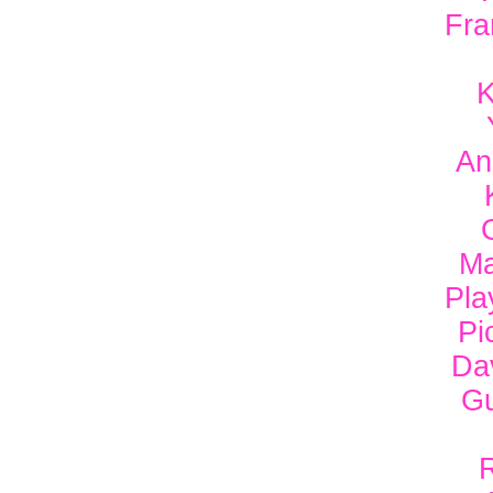
Fra
K
An
Ma
Pla
Pi
Da
Gu