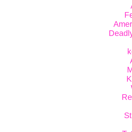
F
Amer
Deadl
k
M
K
Re
S