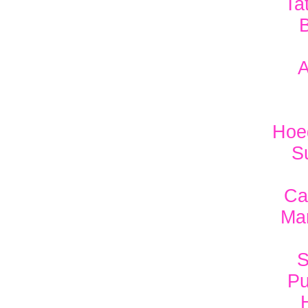
Ta
A
Hoe
S
Ca
Ma
S
Pu