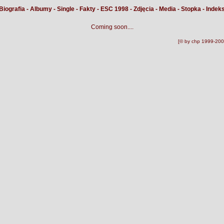
Biografia
-
Albumy
-
Single
-
Fakty
-
ESC 1998
-
Zdjęcia
-
Media
-
Stopka
-
Indek
Coming soon....
[© by chp 1999-200