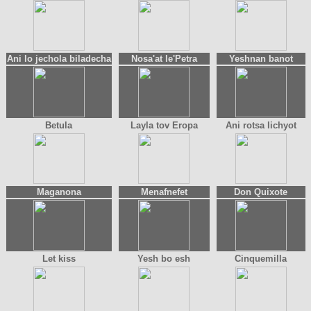
Ani lo jechola biladecha
Nosa'at le'Petra
Yeshnan banot
Betula
Layla tov Eropa
Ani rotsa lichyot
Maganona
Menafnefet
Don Quixote
Let kiss
Yesh bo esh
Cinquemilla