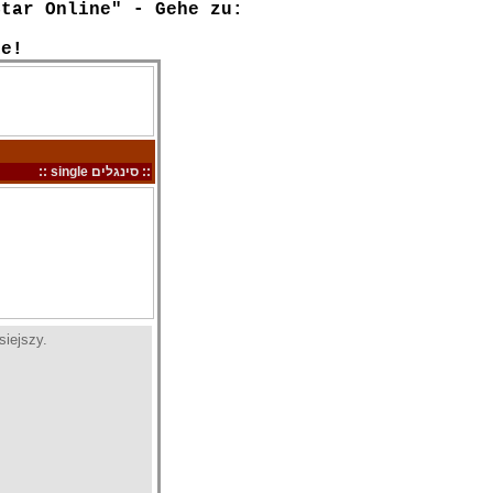
Star Online" - Gehe zu:
ke!
:: single סינגלים ::
siejszy.