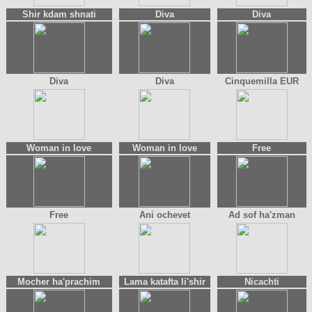
Shir kdam shnati
Diva
Diva
Diva
Diva
Cinquemilla EUR
Woman in love
Woman in love
Free
Free
Ani ochevet
Ad sof ha'zman
Mocher ha'prachim
Lama katafta li'shir
Nicachti