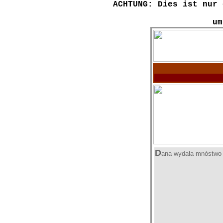
ACHTUNG: Dies ist nur 
um
D
ana wydała mnóstwo si